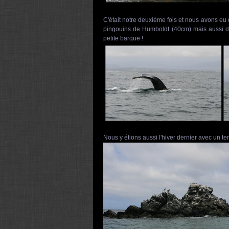
C'était notre deuxième fois et nous avons eu
pingouins de Humboldt (40cm) mais aussi de
petite barque !
Nous y étions aussi l'hiver dernier avec un te