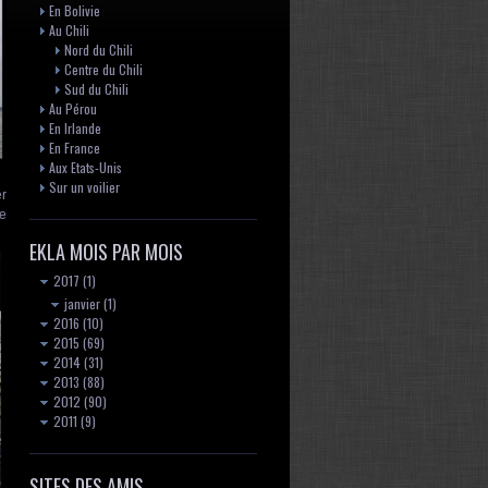
En Bolivie
Au Chili
Nord du Chili
Centre du Chili
Sud du Chili
Au Pérou
En Irlande
En France
Aux Etats-Unis
Sur un voilier
er
de
EKLA MOIS PAR MOIS
2017
(1)
janvier
(1)
2016
(10)
2015
(69)
2014
(31)
2013
(88)
2012
(90)
2011
(9)
SITES DES AMIS