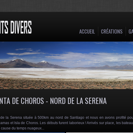
ACCUEIL
CRÉATIONS
GA
NTA DE CHOROS - NORD DE LA SERENA
de la Serena située à 500km au nord de Santiago et nous en avons profité po
 Damas et Isla de Choros. Les débuts furent laborieux ! Arrivés sur place, les batea
 à cause du temps nuageux...