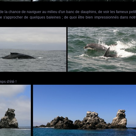
 de la chance de naviguer au milieu d'un banc de dauphins, de voir les fameux peti
 s'approcher de quelques baleines ; de quoi être bien impressionnés dans not
mps d'été !