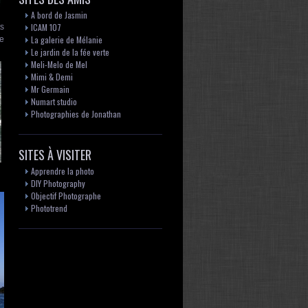
A bord de Jasmin
ICAM 107
ts
La galerie de Mélanie
re
Le jardin de la fée verte
Meli-Melo de Mel
Mimi & Demi
Mr Germain
Numart studio
Photographies de Jonathan
SITES À VISITER
Apprendre la photo
DIY Photography
Objectif Photographe
Phototrend