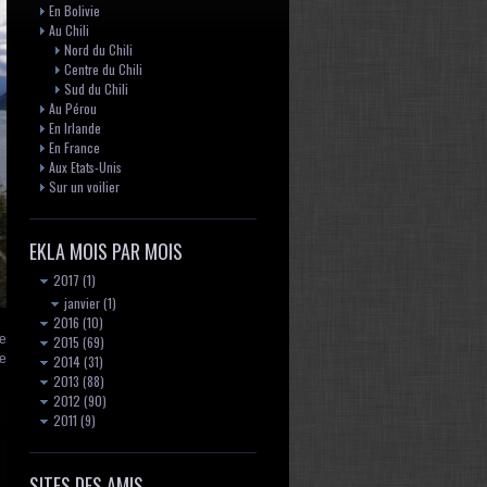
En Bolivie
Au Chili
Nord du Chili
Centre du Chili
Sud du Chili
Au Pérou
En Irlande
En France
Aux Etats-Unis
Sur un voilier
EKLA MOIS PAR MOIS
2017
(1)
janvier
(1)
2016
(10)
ie
2015
(69)
re
2014
(31)
2013
(88)
2012
(90)
2011
(9)
SITES DES AMIS