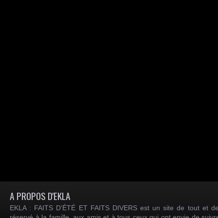
A PROPOS D'EKLA
EKLA : FAITS D’ÉTÉ ET FAITS DIVERS est un site de tout et de
réservé à la famille, aux amis et à tous ceux qui ont envie de suiv