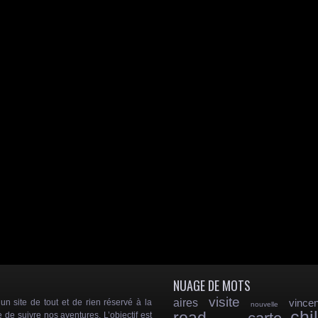
NUAGE DE MOTS
visite
aires
vincen
 site de tout et de rien réservé à la
nouvelle
chil
e de suivre nos aventures. L’objectif est