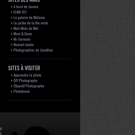
A bord de Jasmin
ICAM 107
La galerie de Mélanie
Le jardin de la fée verte
Meli-Melo de Mel
Mimi & Demi
Mr Germain
Numart studio
Photographies de Jonathan
SITES À VISITER
Apprendre la photo
DIY Photography
Objectif Photographe
Phototrend
t
i