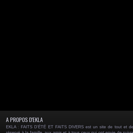
A PROPOS D'EKLA
EKLA : FAITS D’ÉTÉ ET FAITS DIVERS est un site de tout et de
réservé à la famille, aux amis et à tous ceux qui ont envie de suiv