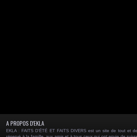
A PROPOS D'EKLA
EKLA : FAITS D’ÉTÉ ET FAITS DIVERS est un site de tout et de
réservé à la famille, aux amis et à tous ceux qui ont envie de suiv