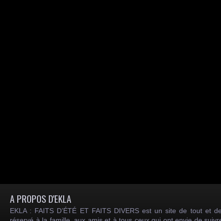
A PROPOS D'EKLA
EKLA : FAITS D’ÉTÉ ET FAITS DIVERS est un site de tout et de
réservé à la famille, aux amis et à tous ceux qui ont envie de suiv