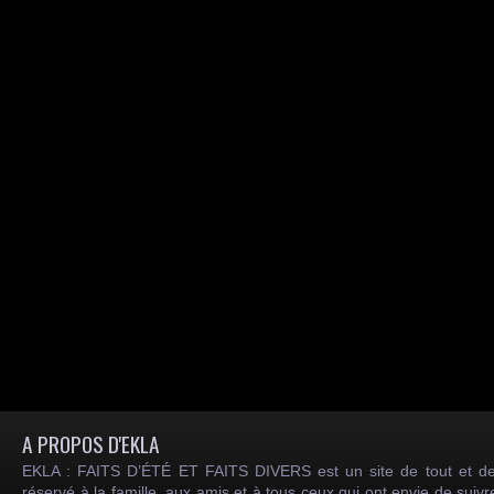
A PROPOS D'EKLA
EKLA : FAITS D’ÉTÉ ET FAITS DIVERS est un site de tout et de
réservé à la famille, aux amis et à tous ceux qui ont envie de suiv