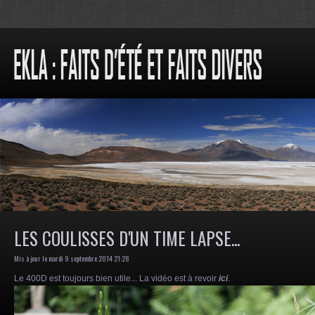
LES COULISSES D'UN TIME LAPSE...
Mis à jour le mardi 9 septembre 2014 21:28
Le 400D est toujours bien utile... La vidéo est à revoir
ici
.