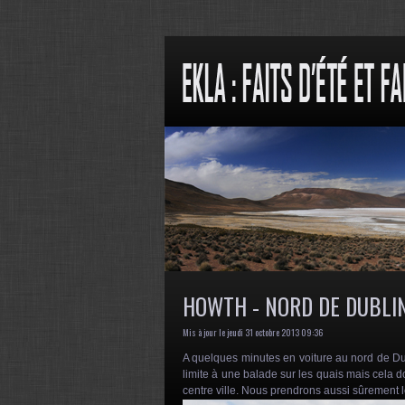
HOWTH - NORD DE DUBLI
Mis à jour le jeudi 31 octobre 2013 09:36
A quelques minutes en voiture au nord de Dubli
limite à une balade sur les quais mais cela
centre ville. Nous prendrons aussi sûrement 