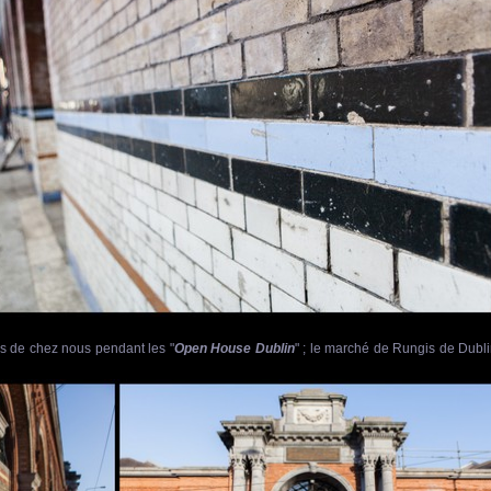
as de chez nous pendant les "
Open House Dublin
" ; le marché de Rungis de Dubl