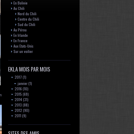
En Bolivie
Au Chili
Nord du Chili
Centre du Chili
Sud du Chili
Au Pérou
En Irlande
En France
Aux Etats-Unis
Sur un voilier
EKLA MOIS PAR MOIS
2017
(1)
janvier
(1)
2016
(10)
2015
(69)
in
2014
(31)
2013
(88)
2012
(90)
2011
(9)
SITES DES AMIS