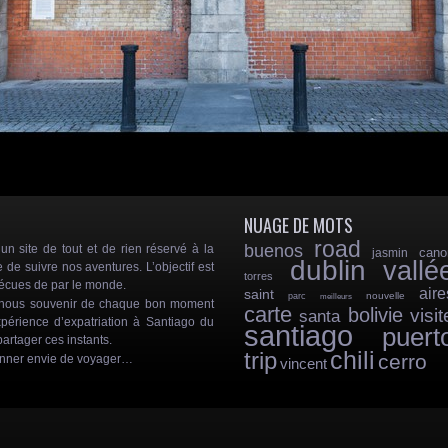
NUAGE DE MOTS
road
buenos
 site de tout et de rien réservé à la
cano
jasmin
dublin
vallé
e de suivre nos aventures. L’objectif est
torres
vécues de par le monde.
aire
saint
nouvelle
parc
meilleurs
e nous souvenir de chaque bon moment
carte
bolivie
visit
santa
périence d’expatriation à Santiago du
santiago
puert
artager ces instants.
chili
trip
cerro
onner envie de voyager…
vincent