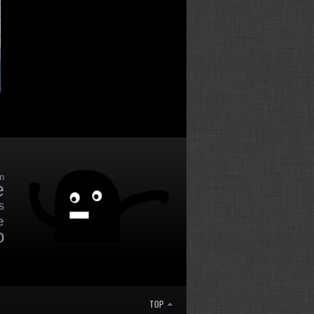
n
e
s
e
o
TOP