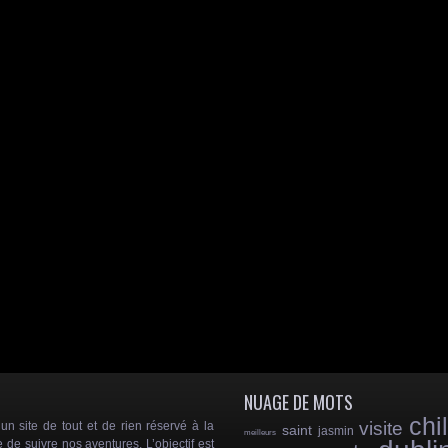
NUAGE DE MOTS
chil
visite
 site de tout et de rien réservé à la
saint
jasmin
meilleurs
e de suivre nos aventures. L’objectif est