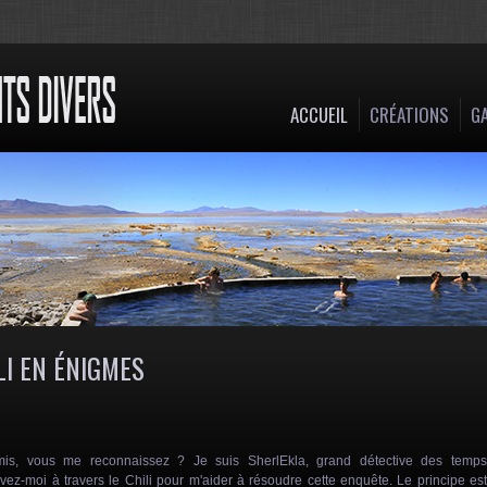
ACCUEIL
CRÉATIONS
GA
LI EN ÉNIGMES
is, vous me reconnaissez ? Je suis SherlEkla, grand détective des temps
ez-moi à travers le Chili pour m'aider à résoudre cette
enquête
. Le principe es