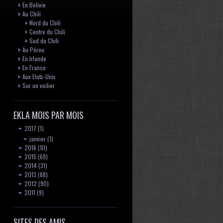
En Bolivie
s
Au Chili
Nord du Chili
Centre du Chili
Sud du Chili
Au Pérou
En Irlande
En France
Aux Etats-Unis
Sur un voilier
EKLA MOIS PAR MOIS
2017
(1)
janvier
(1)
2016
(10)
2015
(69)
2014
(31)
2013
(88)
2012
(90)
2011
(9)
SITES DES AMIS