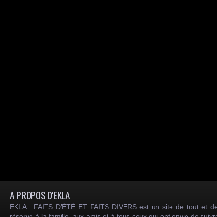
A PROPOS D'EKLA
EKLA : FAITS D’ÉTÉ ET FAITS DIVERS est un site de tout et de
réservé à la famille, aux amis et à tous ceux qui ont envie de suiv