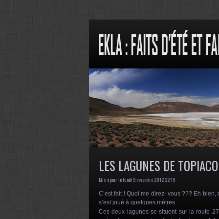
LES LAGUNES DE TOPIACO
Mis à jour le lundi 5 novembre 2012 22:19
C’est fait ! Quoi me direz- vous ??? Eh bien
s’est joué à quelques mètres…
Ces deux lagunes se situent sur la route 2