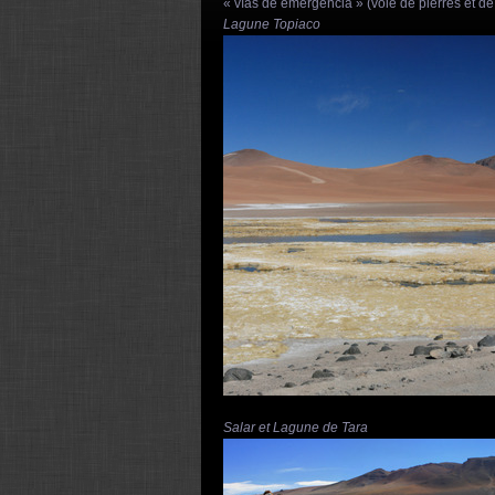
« vías de emergencia » (voie de pierres et de 
Lagune Topiaco
Salar et Lagune de Tara