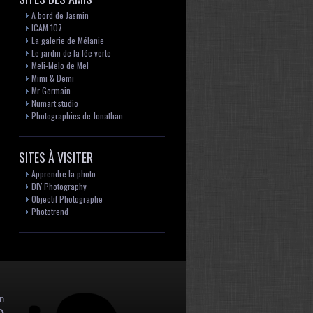
A bord de Jasmin
ICAM 107
La galerie de Mélanie
Le jardin de la fée verte
Meli-Melo de Mel
Mimi & Demi
Mr Germain
Numart studio
Photographies de Jonathan
SITES À VISITER
Apprendre la photo
DIY Photography
Objectif Photographe
Phototrend
n
o