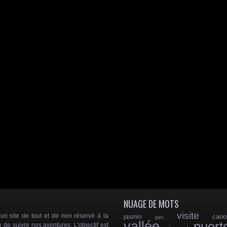
NUAGE DE MOTS
visite
 site de tout et de rien réservé à la
cano
jasmin
parc
vallée
puert
e de suivre nos aventures. L’objectif est