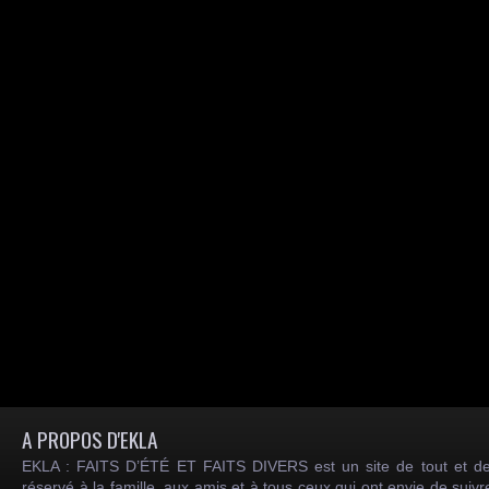
A PROPOS D'EKLA
EKLA : FAITS D’ÉTÉ ET FAITS DIVERS est un site de tout et de
réservé à la famille, aux amis et à tous ceux qui ont envie de suiv