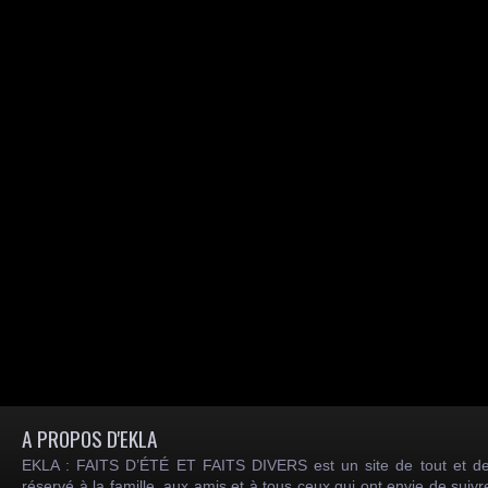
A PROPOS D'EKLA
EKLA : FAITS D’ÉTÉ ET FAITS DIVERS est un site de tout et de
réservé à la famille, aux amis et à tous ceux qui ont envie de suiv