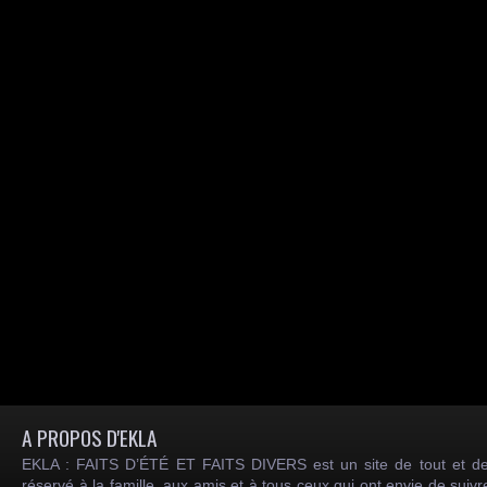
A PROPOS D'EKLA
EKLA : FAITS D’ÉTÉ ET FAITS DIVERS est un site de tout et de
réservé à la famille, aux amis et à tous ceux qui ont envie de suiv