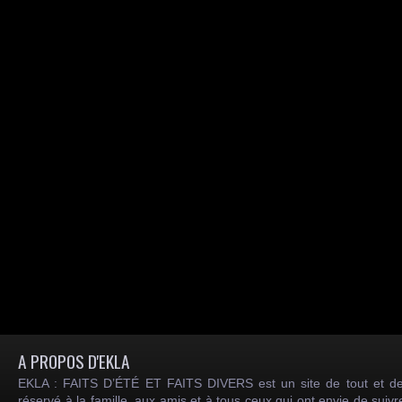
A PROPOS D'EKLA
EKLA : FAITS D’ÉTÉ ET FAITS DIVERS est un site de tout et de
réservé à la famille, aux amis et à tous ceux qui ont envie de suiv