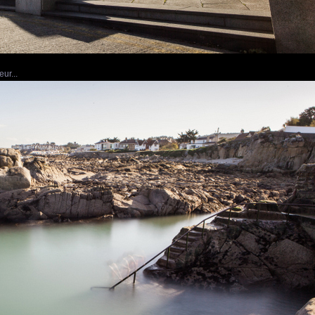
eur...