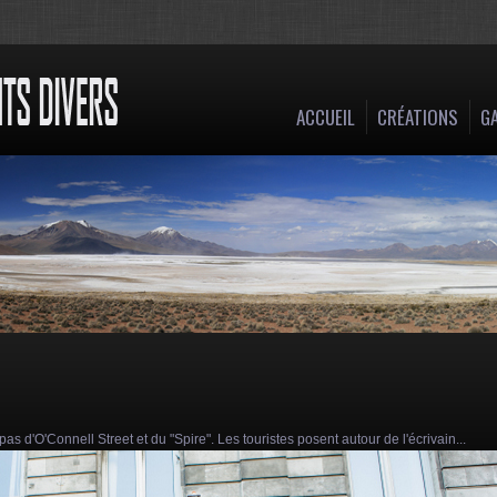
ACCUEIL
CRÉATIONS
GA
 d'O'Connell Street et du "Spire". Les touristes posent autour de l'écrivain...