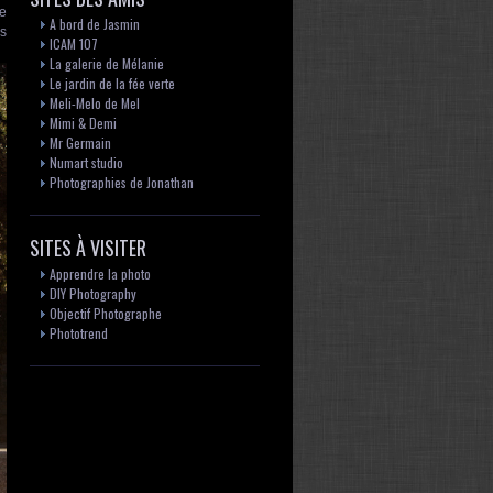
se
A bord de Jasmin
es
ICAM 107
La galerie de Mélanie
Le jardin de la fée verte
Meli-Melo de Mel
Mimi & Demi
Mr Germain
Numart studio
Photographies de Jonathan
SITES À VISITER
Apprendre la photo
DIY Photography
Objectif Photographe
Phototrend