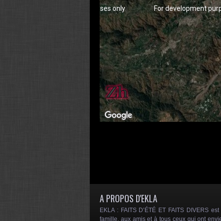
For development purposes only
For development pur
For development purposes only
For development pur
A PROPOS D'EKLA
EKLA : FAITS D’ÉTÉ ET FAITS DIVERS est un
famille, aux amis et à tous ceux qui ont envi