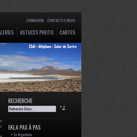
CONNEXION
CONTACTEZ-NOUS
LERIES
ASTUCES PHOTO
CARTES
RECHERCHE
rt
pment purposes only
EKLA PAS À PAS
en
En Argentine