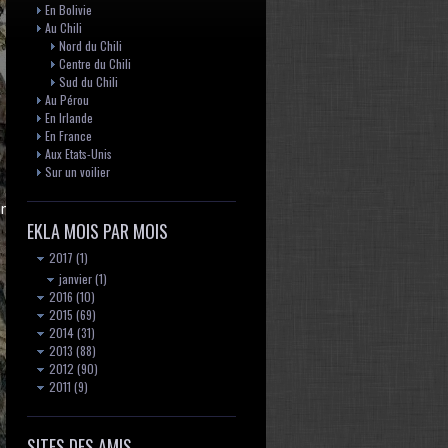
En Bolivie
Au Chili
Nord du Chili
Centre du Chili
Sud du Chili
Au Pérou
En Irlande
En France
Aux Etats-Unis
Sur un voilier
pment purposes only
EKLA MOIS PAR MOIS
2017
(1)
janvier
(1)
2016
(10)
2015
(69)
2014
(31)
2013
(88)
2012
(90)
2011
(9)
SITES DES AMIS