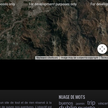
poses only
For development purposes only
For develo
Keyboard shortcuts
Image may be subject to copyright
Terms
poses only
For development purposes only
For develo
NUAGE DE MOTS
trip
buenos
 site de tout et de rien réservé à la
vincen
jasmin
dublin
e de suivre nos aventures. L’objectif est