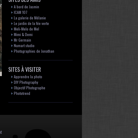
pment purposes only
A bord de Jasmin
ICAM 107
La galerie de Mélanie
Le jardin de la fée verte
Meli-Melo de Mel
Mimi & Demi
Mr Germain
Numart studio
Photographies de Jonathan
SITES À VISITER
Apprendre la photo
DIY Photography
pment purposes only
Objectif Photographe
Phototrend
t