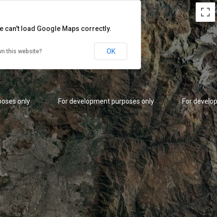
e can't load Google Maps correctly.
OK
n this website?
poses only
For development purposes only
For develo