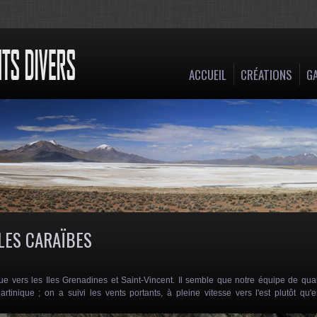
ACCUEIL
CRÉATIONS
GA
LES CARAÏBES
ue vers les Iles Grenadines et Saint-Vincent. Il semble que notre équipe de qua
poses only
For development purposes only
For develo
rtinique ; on a suivi les vents portants, à pleine vitesse vers l'est plutôt qu'