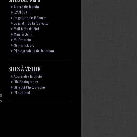
A bord de Jasmin
ICAM 107
La galerie de Mélanie
Le jardin de la fée verte
Meli-Melo de Mel
Mimi & Demi
Mr Germain
Numart studio
Photographies de Jonathan
SITES À VISITER
Apprendre la photo
DIY Photography
Objectif Photographe
Phototrend
és
es