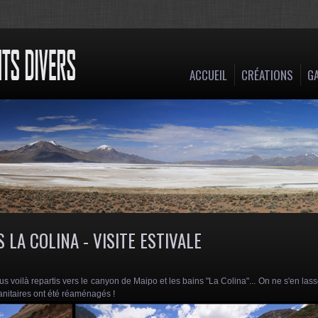
ACCUEIL
CRÉATIONS
GA
 LA COLINA - VISITE ESTIVALE
s voilà repartis vers le canyon de Maipo et les bains "La Colina"... On ne s'en las
sanitaires ont été réaménagés !