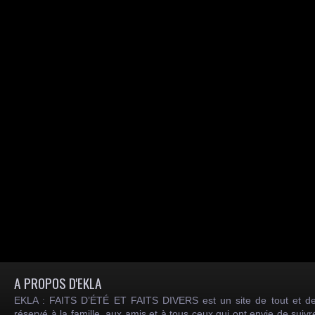
A PROPOS D'EKLA
EKLA : FAITS D’ÉTÉ ET FAITS DIVERS est un site de tout et de
réservé à la famille, aux amis et à tous ceux qui ont envie de suiv