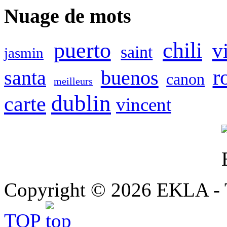
Nuage de mots
puerto
chili
v
saint
jasmin
r
buenos
santa
canon
meilleurs
dublin
carte
vincent
Copyright © 2026 EKLA - T
TOP