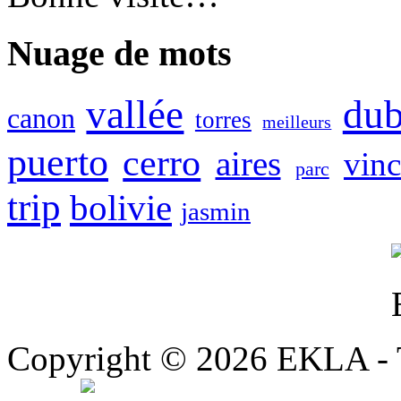
Nuage de mots
vallée
dub
canon
torres
meilleurs
puerto
cerro
aires
vinc
parc
trip
bolivie
jasmin
Copyright © 2026 EKLA - T