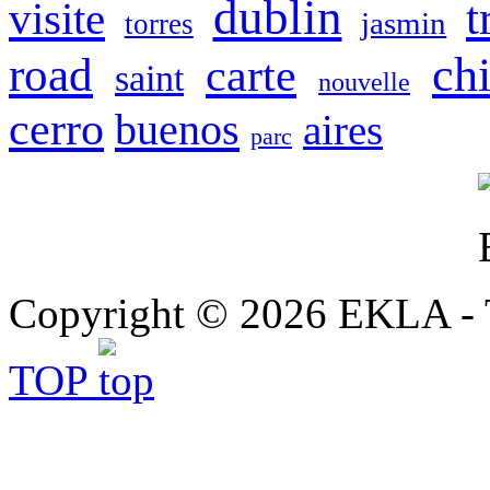
dublin
t
visite
jasmin
torres
chi
road
carte
saint
nouvelle
cerro
buenos
aires
parc
Copyright © 2026 EKLA - T
TOP