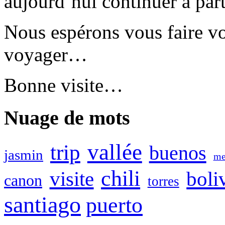
aujourd’hui continuer à part
Nous espérons vous faire v
voyager…
Bonne visite…
Nuage de mots
vallée
trip
buenos
jasmin
me
chili
boli
visite
canon
torres
santiago
puerto