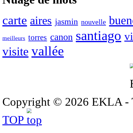
carte
buen
aires
jasmin
nouvelle
santiago
v
canon
torres
meilleurs
vallée
visite
Copyright © 2026 EKLA - T
TOP