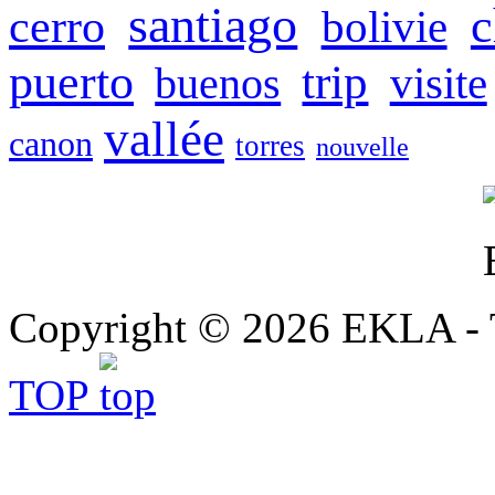
santiago
c
cerro
bolivie
puerto
trip
buenos
visite
vallée
canon
torres
nouvelle
Copyright © 2026 EKLA - T
TOP